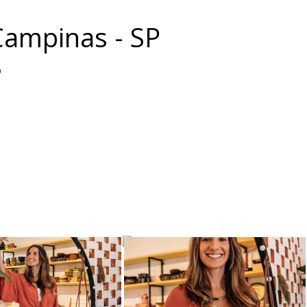
 Campinas - SP
o